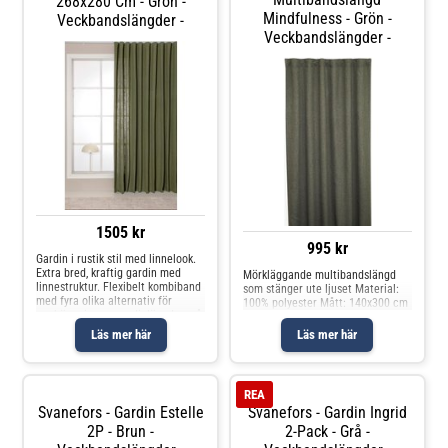
268x280 Cm - Grön -
Mindfulness - Grön -
Veckbandslängder -
Veckbandslängder -
1505 kr
995 kr
Gardin i rustik stil med linnelook.
Extra bred, kraftig gardin med
Mörkläggande multibandslängd
linnestruktur. Flexibelt kombiband
som stänger ute ljuset Material:
med fyra olika alternativ för
100% polyester Mått: 140x300 cm
upphängning av gardinlängder: på
en gardinstång med hjälp av
Läs mer här
Läs mer här
hällor, med fingerkrok eller med
rynkbandskrok. Krokar in
REA
Svanefors - Gardin Estelle
Svanefors - Gardin Ingrid
2P - Brun -
2-Pack - Grå -