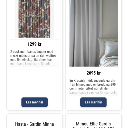
1299 kr
2-pack multibandslängder med
tryckt mönster på en skir kvalitet
med linneinslag. Gardinen har
multiband i ovankant, fållade
långsidor och overlocksöm i
nederkant. Använd
2695 kr
snabbfållningsband för att få rätt
längd på gardinen. Måttet på
En Klassisk mörkläggande gardin
varje gardin är
från Mimou med en bredd på 290
centimeter vilket gör att den
passar både i vanliga fönster och i
stora fönsterpartier. Gardinen är
sydd med veckband som faller
Läs mer här
Läs mer här
vackert och den matta ytan
blockerar allt ljus. Utrustad med
klassiska osynliga sidofållar och
dubbelt upplä
Mimou Ellie Gardin
Hasta - Gardin Minna