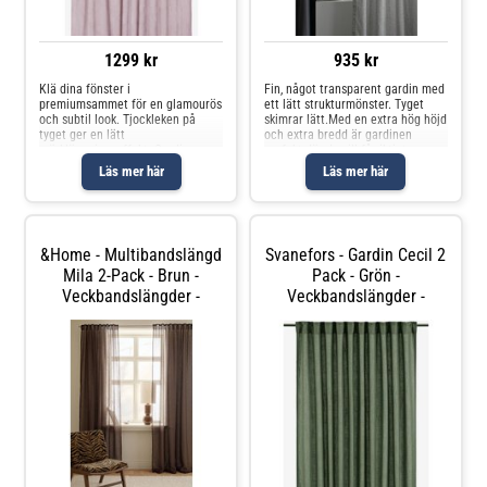
1299 kr
935 kr
Klä dina fönster i
Fin, något transparent gardin med
premiumsammet för en glamourös
ett lätt strukturmönster. Tyget
och subtil look. Tjockleken på
skimrar lätt.Med en extra hög höjd
tyget ger en lätt
och extra bredd är gardinen
mörkläggningseffekt. Gardinerna
perfekt där du vill få riktigt
har multiheadtejp upptill, sydda
hotellkänsla. Gardinen har Hastas
Läs mer här
Läs mer här
långsidor och overlocksöm nedtill.
multigardinband, vilket betyder att
Multiheadtejpen är en flexibel
du kan sätta upp gar
lösning som gör att
&Home - Multibandslängd
Svanefors - Gardin Cecil 2
Mila 2-Pack - Brun -
Pack - Grön -
Veckbandslängder -
Veckbandslängder -