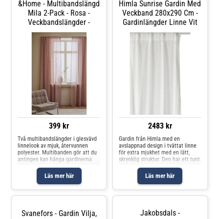
&Home - Multibandslängd
Himla Sunrise Gardin Med
Mila 2-Pack - Rosa -
Veckband 280x290 Cm -
Veckbandslängder -
Gardinlängder Linne Vit
399 kr
2483 kr
Två multibandslängder i glesvävd
Gardin från Himla med en
linnelook av mjuk, återvunnen
avslappnad design i tvättat linne
polyester. Multibanden gör att du
för extra mjukhet med en lätt,
antingen kan hänga gardinerna
skrynklig struktur. Den har ett tunt
direkt på en gardinstång genom
tyg som ljuset naturligt silar
de gömda hällorna eller använda
igenom. Välj mellan olika färger
Läs mer här
Läs mer här
ringar, nålkrokar eller fingerkrokar.
och storlekar. Om gardinen från
Snören i rynkbandet gö
Himla- Sunrise uppskattas för den
avslappnade designen.- Lätt,
skrynklig stru
Jakobsdals -
Svanefors - Gardin Vilja,