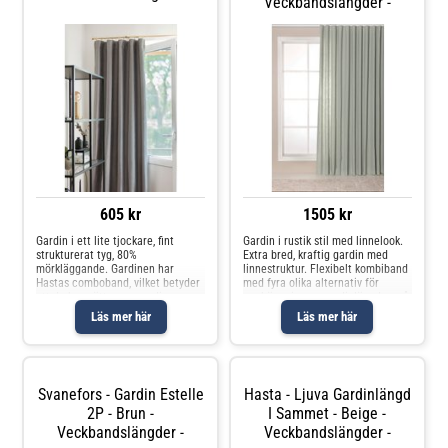
Veckbandslängder -
605 kr
1505 kr
Gardin i ett lite tjockare, fint
Gardin i rustik stil med linnelook.
strukturerat tyg, 80%
Extra bred, kraftig gardin med
mörkläggande. Gardinen har
linnestruktur. Flexibelt kombiband
Hastas comboband, vilket betyder
med fyra olika alternativ för
att du kan sätta upp gardinen
upphängning av gardinlängder: på
direkt på stång med hällor, eller i
en gardinstång med hjälp av
Läs mer här
Läs mer här
skena/stång med fingerkrokar
hällor, med fingerkrok eller med
eller rynkbandskrokar. 100%
rynkbandskrok. Krokar in
polyester. 1
Svanefors - Gardin Estelle
Hasta - Ljuva Gardinlängd
2P - Brun -
I Sammet - Beige -
Veckbandslängder -
Veckbandslängder -