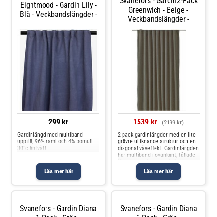
Svanefors - Gardin2-Pack
Eightmood - Gardin Lily -
Greenwich - Beige -
Blå - Veckbandslängder -
Veckbandslängder -
299 kr
1539 kr
(2199 kr)
Gardinlängd med multiband
2-pack gardinlängder med en lite
upptill, 96% rami och 4% bomull.
grövre ulliknande struktur och en
30°c fintvätt.
diagonal väveffekt. Gardinlängden
har multiband i ovankant, fållade
långsidor och overlocksöm i
nederkant. Använd
Läs mer här
Läs mer här
snabbfållningsband för att få rätt
längd på gardinen. Måttet på
varje
Svanefors - Gardin Diana
Svanefors - Gardin Diana