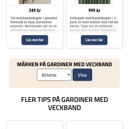
349 kr
999 kr
Två multibandslängder i glesvävd
Enfärgade multibandslängder i 2-
linnelook av mjuk, återvunnen
pack, en matt kvalitet med tvättad
polyester. Multibanden gör att du
känsla. Tyget har en mellantät
antingen kan hänga gardinerna
kvalitet med struktur. Gardinerna
direkt på en gardinstång genom
har multiband i ovankant, fållade
de gömda hällorna eller använda
långsidor och overlocksöm i
Läs mer här
Läs mer här
ringar, nålkrokar eller fingerkrokar.
nederkant. Använd
Snören i rynkbandet gö
snabbfållningsband för att få rätt
län
MÄRKEN PÅ GARDINER MED VECKBAND
FLER TIPS PÅ GARDINER MED
VECKBAND