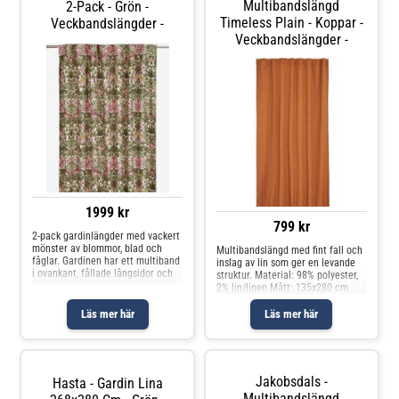
Multibandslängd
2-Pack - Grön -
Timeless Plain - Koppar -
Veckbandslängder -
Veckbandslängder -
1999 kr
799 kr
2-pack gardinlängder med vackert
mönster av blommor, blad och
Multibandslängd med fint fall och
fåglar. Gardinen har ett multiband
inslag av lin som ger en levande
i ovankant, fållade långsidor och
struktur. Material: 98% polyester,
overlocksöm i nederkant. Använd
2% lin/linen Mått: 135x280 cm
snabbfållningsband för att få rätt
längd på gardinen. Multiband är
Läs mer här
Läs mer här
en flexibel lösning
Jakobsdals -
Hasta - Gardin Lina
Multibandslängd