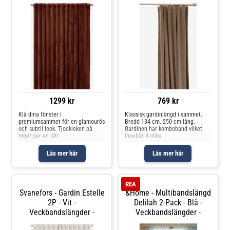
1299 kr
769 kr
Klä dina fönster i
Klassisk gardinlängd i sammet.
premiumsammet för en glamourös
Bredd 134 cm. 250 cm lång.
och subtil look. Tjockleken på
Gardinen har komboband vilket
tyget ger en lätt
innebär 4 olika
mörkläggningseffekt. Gardinerna
uppsättningsmöjligheter med ett
har multiheadtejp upptill, sydda
band (veck-, pennveck-, wave- och
Läs mer här
Läs mer här
långsidor och overlocksöm nedtill.
hällsgardin). Säljs i 1-pack.
Multiheadtejpen är en flexibel
lösning som gör att
REA
Svanefors - Gardin Estelle
&Home - Multibandslängd
2P - Vit -
Delilah 2-Pack - Blå -
Veckbandslängder -
Veckbandslängder -