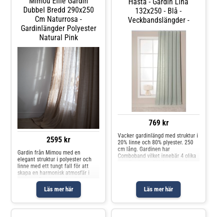
Mimou Ellie Gardin
Hasta - Gardin Lina
Dubbel Bredd 290x250
132x250 - Blå -
Cm Naturrosa -
Veckbandslängder -
Gardinlängder Polyester
Natural Pink
769 kr
Vacker gardinlängd med struktur i
2595 kr
20% linne och 80% plyester. 250
cm lång. Gardinen har
Gardin från Mimou med en
Comboband vilket innebär 4 olika
elegant struktur i polyester och
uppsättningsmöjligheter med ett
linne med ett tungt fall för att
band (veck-, pennveck-, wave- och
skapa en harmonisk atmosfär i
hällsgardin). Bredd 134 cm. Säljs i
rummet. Den har en bred design
1-pack.
med ett halvgenomskinligt tyg
Läs mer här
Läs mer här
som ljuset naturligt silar igenom.
Välj mellan olika färger och
storlekar. Om gardinen från
Mimou- Tungt fall för ett