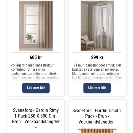
605 kr
299 kr
Voilégardin med linnestruktur.
Två multibandslängder i mjuk, skir
Kombitejp för fyra olika
kvalitet av återvunnen polyester.
upphängningsmöjligheter: direkt
Multibanden gör att du antingen
på stången, med djupveckskrokar,
kan hänga gardinerna direkt på en
gardinkrokar eller en modern
gardinstång genom de gömda
vågformad stil. Gardinkrokar ingår
hällorna eller använda ringar,
Läs mer här
Läs mer här
ej. En gardinlängd per
nålkrokar eller fingerkrokar.
förpackning.
Snören i rynkbandet gör att
Svanefors - Gardin Rimy
Svanefors - Gardin Cecil 2
1-Pack 280 X 300 Cm -
Pack - Brun -
Grön - Veckbandslängder
Veckbandslängder -
-