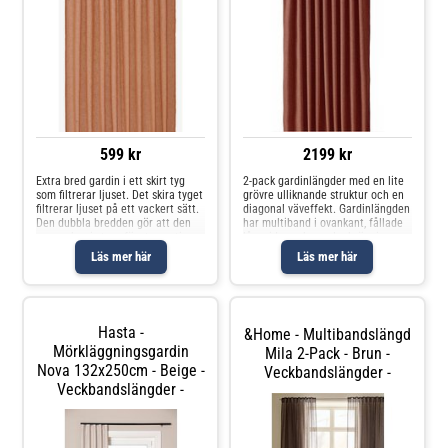
599 kr
2199 kr
Extra bred gardin i ett skirt tyg
2-pack gardinlängder med en lite
som filtrerar ljuset. Det skira tyget
grövre ulliknande struktur och en
filtrerar ljuset på ett vackert sätt.
diagonal väveffekt. Gardinlängden
Den dubbla bredden gör att den
har multiband i ovankant, fållade
passar bra i stora fönsterpartier.
långsidor och overlocksöm i
Har multiheadtejp upptill, sydda
nederkant. Använd
Läs mer här
Läs mer här
långsidor och overlocksöm nedtill.
snabbfållningsband för att få rätt
Använd
längd på gardinen. Måttet på
varje
Hasta -
&Home - Multibandslängd
Mörkläggningsgardin
Mila 2-Pack - Brun -
Nova 132x250cm - Beige -
Veckbandslängder -
Veckbandslängder -