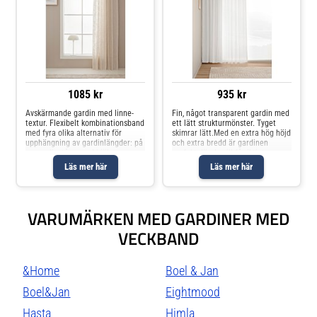
1085 kr
935 kr
Avskärmande gardin med linne-
Fin, något transparent gardin med
textur. Flexibelt kombinationsband
ett lätt strukturmönster. Tyget
med fyra olika alternativ för
skimrar lätt.Med en extra hög höjd
upphängning av gardinlängder: på
och extra bredd är gardinen
en gardinstång med hjälp av
perfekt där du vill få riktigt
hällor, med fingerkrok eller med
hotellkänsla. Gardinen har Hastas
Läs mer här
Läs mer här
rynkbandskrok. Krokar ingår inte i
multigardinband, vilket betyder att
leveransen. Observera att f
du kan sätta upp gar
VARUMÄRKEN MED GARDINER MED
VECKBAND
&Home
Boel & Jan
Boel&Jan
Eightmood
Hasta
Himla