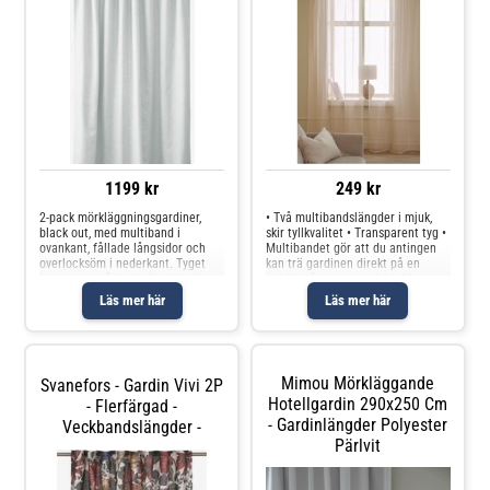
1199 kr
249 kr
2-pack mörkläggningsgardiner,
• Två multibandslängder i mjuk,
black out, med multiband i
skir tyllkvalitet • Transparent tyg •
ovankant, fållade långsidor och
Multibandet gör att du antingen
overlocksöm i nederkant. Tyget
kan trä gardinen direkt på en
har svarta trådar invävt i sig (som
gardinstång genom de dolda
inte syns), dessa absorberar ljuset
hällorna eller använda ringar och
Läs mer här
Läs mer här
så att det inte tränger igenom.
nålkrokar (ej fingerkrokar).
Mörkläggningseffekten är 1
Produkten innehåller spårbar
Mimou Mörkläggande
Svanefors - Gardin Vivi 2P
Hotellgardin 290x250 Cm
- Flerfärgad -
- Gardinlängder Polyester
Veckbandslängder -
Pärlvit