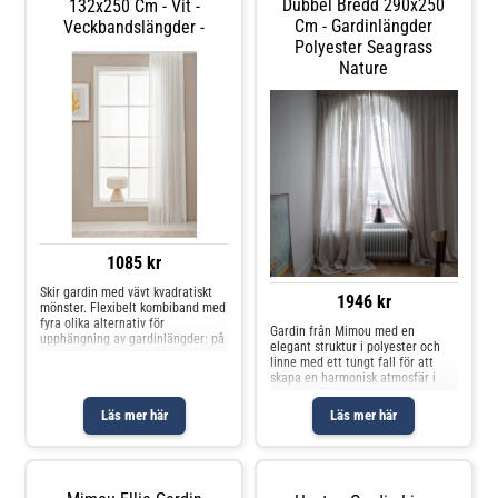
Dubbel Bredd 290x250
132x250 Cm - Vit -
Cm - Gardinlängder
Veckbandslängder -
Polyester Seagrass
Nature
1085 kr
Skir gardin med vävt kvadratiskt
1946 kr
mönster. Flexibelt kombiband med
fyra olika alternativ för
Gardin från Mimou med en
upphängning av gardinlängder: på
elegant struktur i polyester och
en gardinstång med hjälp av
linne med ett tungt fall för att
hällor, med fingerkrok eller med
skapa en harmonisk atmosfär i
rynkbandskrok. Krokar ingår inte.
rummet. Den har en bred design
Observera att förpackningen in
med ett halvgenomskinligt tyg
Läs mer här
Läs mer här
som ljuset naturligt silar igenom.
Välj mellan olika färger och
storlekar. Om gardinen från
Mimou- Tungt fall för ett