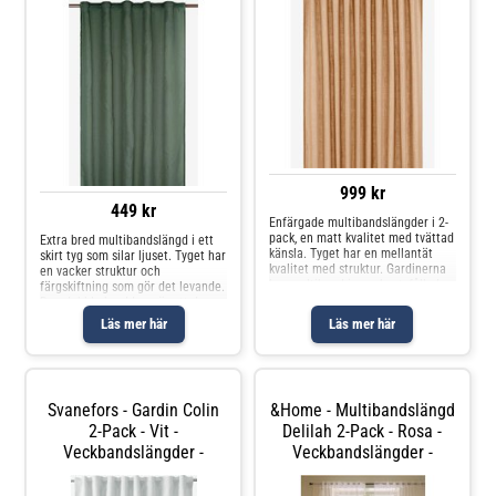
999 kr
449 kr
Enfärgade multibandslängder i 2-
pack, en matt kvalitet med tvättad
Extra bred multibandslängd i ett
känsla. Tyget har en mellantät
skirt tyg som silar ljuset. Tyget har
kvalitet med struktur. Gardinerna
en vacker struktur och
har multiband i ovankant, fållade
färgskiftning som gör det levande.
långsidor och overlocksöm i
Den dubbla bredden gör att den
nederkant. Använd
passar bra i stora fönsterpartier.
Läs mer här
Läs mer här
snabbfållningsband för att få rätt
Har multiband i ovankant, fållade
län
långsidor och overloc
Svanefors - Gardin Colin
&Home - Multibandslängd
2-Pack - Vit -
Delilah 2-Pack - Rosa -
Veckbandslängder -
Veckbandslängder -