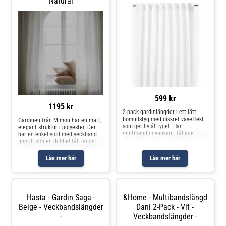
Natural
599 kr
1195 kr
2-pack gardinlängder i ett lätt
bomullstyg med diskret väveffekt
Gardinen från Mimou har en matt,
som ger liv åt tyget. Har
elegant struktur i polyester. Den
multiband i ovankant, fållade
har en enkel vidd med veckband
långsidor och overlocksöm i
upptill och en dubbel fåll längst
nederkant. Använd
ner. Den har en skräddarsydd look
snabbfållningsband för att få rätt
med en vacker tyngd perfekt för
Läs mer här
Läs mer här
längd på gardinen. Multibandet är
att göra ditt hem mer personligt.
en flexibel lö
Säljs styckvis. Om gardinen från
Mimou- 100% polyester.-
Fingerkroka
Hasta - Gardin Saga -
&Home - Multibandslängd
Beige - Veckbandslängder
Dani 2-Pack - Vit -
-
Veckbandslängder -