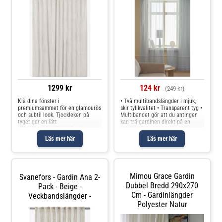
1299 kr
124 kr
(249 kr)
Klä dina fönster i
• Två multibandslängder i mjuk,
premiumsammet för en glamourös
skir tyllkvalitet • Transparent tyg •
och subtil look. Tjockleken på
Multibandet gör att du antingen
tyget ger en lätt
kan trä gardinen direkt på en
mörkläggningseffekt. Gardinerna
gardinstång genom de dolda
har multiheadtejp upptill, sydda
hällorna eller använda ringar och
Läs mer här
Läs mer här
långsidor och overlocksöm nedtill.
nålkrokar (ej fingerkrokar).
Multiheadtejpen är en flexibel
Produkten innehåller spårbar
lösning som gör att
Mimou Grace Gardin
Svanefors - Gardin Ana 2-
Dubbel Bredd 290x270
Pack - Beige -
Cm - Gardinlängder
Veckbandslängder -
Polyester Natur