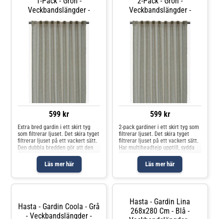
1-Pack - Grön -
2-Pack - Grön -
Veckbandslängder -
Veckbandslängder -
599 kr
599 kr
Extra bred gardin i ett skirt tyg
2-pack gardiner i ett skirt tyg som
som filtrerar ljuset. Det skira tyget
filtrerar ljuset. Det skira tyget
filtrerar ljuset på ett vackert sätt.
filtrerar ljuset på ett vackert sätt.
Den dubbla bredden gör att den
Har multiheadtejp upptill, sydda
passar bra i stora fönsterpartier.
långsidor och overlocksöm nedtill.
Har multiheadtejp upptill, sydda
Använd easy fix-tejpen för att
Läs mer här
Läs mer här
långsidor och overlocksöm nedtill.
justera längden. Multiheadtejpen
Använd
är en flex
Hasta - Gardin Lina
Hasta - Gardin Coola - Grå
268x280 Cm - Blå -
- Veckbandslängder -