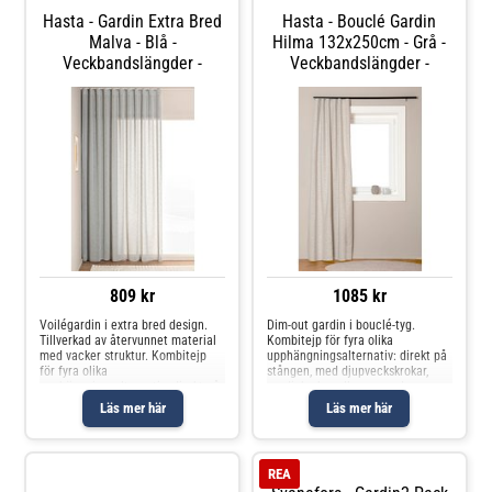
Hasta - Gardin Extra Bred
Hasta - Bouclé Gardin
Malva - Blå -
Hilma 132x250cm - Grå -
Veckbandslängder -
Veckbandslängder -
809 kr
1085 kr
Voilégardin i extra bred design.
Dim-out gardin i bouclé-tyg.
Tillverkad av återvunnet material
Kombitejp för fyra olika
med vacker struktur. Kombitejp
upphängningsalternativ: direkt på
för fyra olika
stången, med djupveckskrokar,
upphängningsalternativ: direkt på
gardinkrokar eller en modern
stången, med djupveckskrokar,
vågformad stil. Gardinkrokar ingår
Läs mer här
Läs mer här
gardinkrokar eller en modern
ej. En gardinlängd per
vågstil. Gardinkrokar ingår ej. En
förpackning.
gardinlän
REA