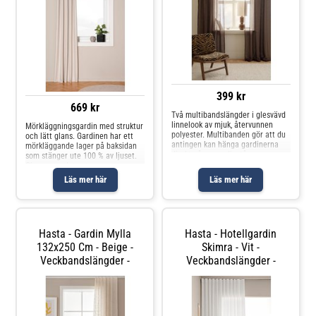
399 kr
669 kr
Två multibandslängder i glesvävd
linnelook av mjuk, återvunnen
Mörkläggningsgardin med struktur
polyester. Multibanden gör att du
och lätt glans. Gardinen har ett
antingen kan hänga gardinerna
mörkläggande lager på baksidan
direkt på en gardinstång genom
som stänger ute 100 % av ljuset.
de gömda hällorna eller använda
Observera: det extra
ringar, nålkrokar eller fingerkrokar.
mörkläggningsskiktet gör att tyget
Läs mer här
Läs mer här
Snören i rynkbandet gö
känns fastare och mindre mjukt
än en vanlig gardin. Flexibelt ko
Hasta - Gardin Mylla
Hasta - Hotellgardin
132x250 Cm - Beige -
Skimra - Vit -
Veckbandslängder -
Veckbandslängder -