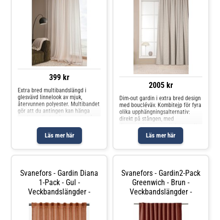
399 kr
2005 kr
Extra bred multibandslängd i
glesvävd linnelook av mjuk,
Dim-out gardin i extra bred design
återvunnen polyester. Multibandet
med boucléväv. Kombitejp för fyra
gör att du antingen kan hänga
olika upphängningsalternativ:
gardinen direkt på en gardinstång
direkt på stången, med
genom de gömda hällorna eller
djupveckskrokar, gardinkrokar eller
använda ringar, nålkrokar eller
en modern vågformad stil.
Läs mer här
Läs mer här
fingerkrokar. Snören i rynkbandet
Gardinkrokar ingår ej. En
gardinlängd per förpackning.
Svanefors - Gardin Diana
Svanefors - Gardin2-Pack
1-Pack - Gul -
Greenwich - Brun -
Veckbandslängder -
Veckbandslängder -