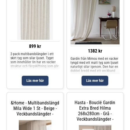
899 kr
1382 kr
2-pack multibandslängder i ett
skirt tyg som silar ljuset. Tyget
Gardin från Mimou med en vacker
som innehåller lin har en vacker
tyngd med ett matt tyg som ljuset
struktur och färgskiftning som gör
naturligt silar igenom. Den har en
det levande. Har multiband i
dubbel bredd med ett veckband
ovankant, fållade långsidor och
upptill och en dubbel fåll längst
overlocksöm i nederkant. Använd
ner perfekt för alla stilar. Om
Läs mer här
Läs mer här
snabbfållningsband för a
gardinen från Mimou- Fingerkrok
ingår.- Finns i flera varianter.-
Elegant fall.- Oeko-Tex®-
certifierad.
Hasta - Bouclé Gardin
&Home - Multibandslängd
Extra Bred Hilma
Mila Wide 1 St - Beige -
268x280cm - Grå -
Veckbandslängder -
Veckbandslängder -