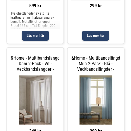
599 kr
299 kr
Två öljettlängder av ett lite
kraftigare tyg i halvpanama av
bomull. Metallöljetter upptill.
Bredd 145 cm. Två längder, 220
och 250 cm. Ellos samarbetar
med Better Cotton för att
Läs mer här
Läs mer här
förbättra bomullsodlingar över
hela världen. Better Cotton är en
global
&Home - Multibandslängd
&Home - Multibandslängd
Dani 2-Pack - Vit -
Mila 2-Pack - Blå -
Veckbandslängder -
Veckbandslängder -