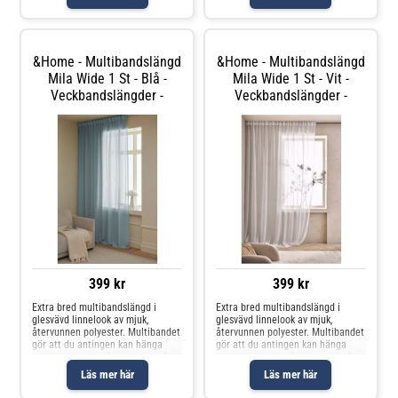
ringar, nålkrokar eller fingerkrokar.
ringar, nålkrokar eller fingerkrokar.
Snören i rynkbandet gö
Snören i rynkbandet gö
&Home - Multibandslängd
&Home - Multibandslängd
Mila Wide 1 St - Blå -
Mila Wide 1 St - Vit -
Veckbandslängder -
Veckbandslängder -
399 kr
399 kr
Extra bred multibandslängd i
Extra bred multibandslängd i
glesvävd linnelook av mjuk,
glesvävd linnelook av mjuk,
återvunnen polyester. Multibandet
återvunnen polyester. Multibandet
gör att du antingen kan hänga
gör att du antingen kan hänga
gardinen direkt på en gardinstång
gardinen direkt på en gardinstång
genom de gömda hällorna eller
genom de gömda hällorna eller
Läs mer här
Läs mer här
använda ringar, nålkrokar eller
använda ringar, nålkrokar eller
fingerkrokar. Snören i rynkbandet
fingerkrokar. Snören i rynkbandet