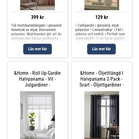
399 kr
129 kr
Två multibandslängder i glesvävd
• Cafégardin i glesvävd, mjuk
linnelook av mjuk, återvunnen
polyester • Linnestruktur • Fåll i
polyester. Multibanden gör att du
sidorna och nedtill • Perfekt som
antingen kan hänga gardinerna
insynsskydd • 3 cm kanal upptill •
direkt på en gardinstång genom
Tips: En smalare gardinstång eller
de gömda hällorna eller använda
gardinspiral kan användas
Läs mer här
Läs mer här
ringar, nålkrokar eller fingerkrokar.
Produkten innehåller spårbart,
Snören i rynkbandet gö
återvunnet material och
&Home - Roll Up-Gardin
&Home - Öljettlängd I
Halvpanama - Vit -
Halvpanama 2-Pack -
Julgardiner -
Svart - Öljettgardiner -