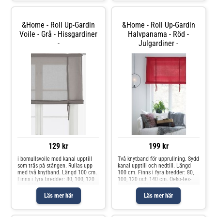
&Home - Roll Up-Gardin
&Home - Roll Up-Gardin
Voile - Grå - Hissgardiner
Halvpanama - Röd -
-
Julgardiner -
129 kr
199 kr
i bomullsvoile med kanal upptill
Två knytband för upprullning. Sydd
som träs på stången. Rullas upp
kanal upptill och nedtill. Längd
med två knytband. Längd 100 cm.
100 cm. Finns i fyra bredder: 80,
Finns i fyra bredder: 80, 100, 120
100, 120 och 140 cm. Oeko-tex-
och 140 cm. Oeko-tex-certifierad
certifierad ZHHO 057117 vilket
ZHHO 057117 vilket innebär att
innebär att produkten har testats
Läs mer här
Läs mer här
produkten har testats och
och uppfyller Oeko-tex krav för att
uppfyller Oeko-tex krav för
inte orsaka några