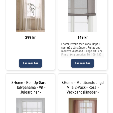
299 kr
149 kr
i bomullsvoile med kanal upptill
som träs på stången. Rullas upp
med två knytband. Längd 100 cm.
Finns i fyra bredder: 80, 100, 120
och 140 cm. Oeko-tex-certifierad
ZHHO 057117 vilket innebär att
Läs mer här
Läs mer här
produkten har testats och
uppfyller Oeko-tex krav för
&Home - Roll Up-Gardin
&Home - Multibandslängd
Halvpanama - Vit -
Mila 2-Pack - Rosa -
Julgardiner -
Veckbandslängder -