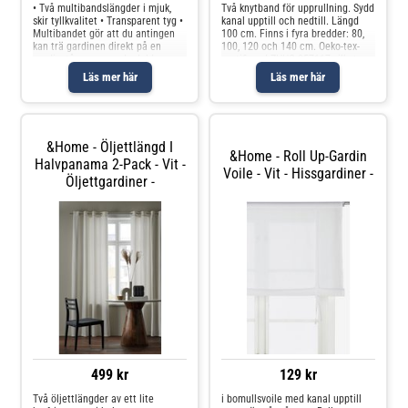
• Två multibandslängder i mjuk,
Två knytband för upprullning. Sydd
skir tyllkvalitet • Transparent tyg •
kanal upptill och nedtill. Längd
Multibandet gör att du antingen
100 cm. Finns i fyra bredder: 80,
kan trä gardinen direkt på en
100, 120 och 140 cm. Oeko-tex-
gardinstång genom de dolda
certifierad ZHHO 057117 vilket
hällorna eller använda ringar och
innebär att produkten har testats
Läs mer här
Läs mer här
nålkrokar (ej fingerkrokar).
och uppfyller Oeko-tex krav för att
Produkten innehåller spårbar
inte orsaka några
&Home - Öljettlängd I
&Home - Roll Up-Gardin
Halvpanama 2-Pack - Vit -
Voile - Vit - Hissgardiner -
Öljettgardiner -
499 kr
129 kr
Två öljettlängder av ett lite
i bomullsvoile med kanal upptill