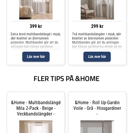
399 kr
299 kr
Extra bred multibandslängd i mjuk,
Två multibandslängder i mjuk, skir
skir kvalitet av återvunnen
kvalitet av återvunnen polyester.
polyester. Multibandet gör att du
Multibanden gör att du antingen
antingen kan hänga gardinen
kan hänga gardinerna direkt på en
direkt på en gardinstång genom
gardinstång genom de gömda
de gömda hällorna eller använda
hällorna eller använda ringar,
Läs mer här
Läs mer här
ringar, nålkrokar eller fingerkrokar.
nålkrokar eller fingerkrokar.
Snören i rynkbandet gör
Snören i rynkbandet gör att
FLER TIPS PÅ &HOME
&Home - Multibandslängd
&Home - Roll Up-Gardin
Mila 2-Pack - Beige -
Voile - Grå - Hissgardiner
Veckbandslängder -
-