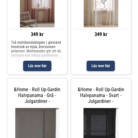
349 kr
349 kr
Två multibandslängder i glesvävd
linnelook av mjuk, återvunnen
polyester. Multibanden gör att du
antingen kan hänga gardinerna
direkt på en gardinstång genom
de gömda hällorna eller använda
Läs mer här
Läs mer här
ringar, nålkrokar eller fingerkrokar.
Snören i rynkbandet gö
&Home - Roll Up-Gardin
&Home - Roll Up-Gardin
Halvpanama - Grå -
Halvpanama - Svart -
Julgardiner -
Julgardiner -