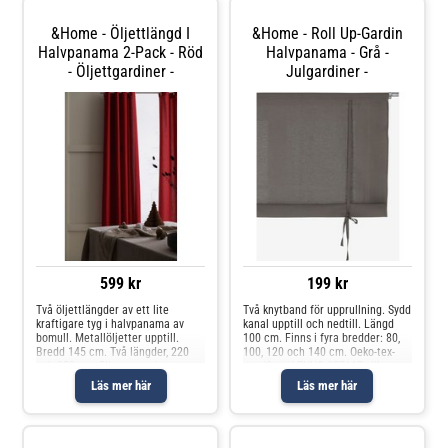
&Home - Öljettlängd I
&Home - Roll Up-Gardin
Halvpanama 2-Pack - Röd
Halvpanama - Grå -
- Öljettgardiner -
Julgardiner -
599 kr
199 kr
Två öljettlängder av ett lite
Två knytband för upprullning. Sydd
kraftigare tyg i halvpanama av
kanal upptill och nedtill. Längd
bomull. Metallöljetter upptill.
100 cm. Finns i fyra bredder: 80,
Bredd 145 cm. Två längder, 220
100, 120 och 140 cm. Oeko-tex-
och 250 cm. Ellos samarbetar
certifierad ZHHO 057117 vilket
med Better Cotton för att
innebär att produkten har testats
Läs mer här
Läs mer här
förbättra bomullsodlingar över
och uppfyller Oeko-tex krav för att
hela världen. Better Cotton är en
inte orsaka några
global