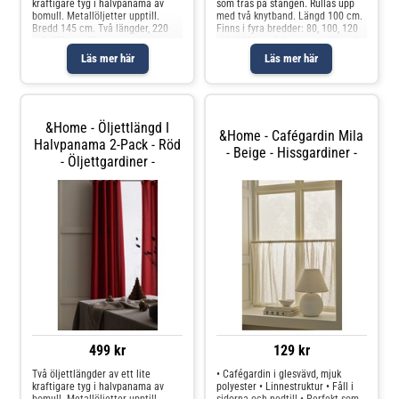
kraftigare tyg i halvpanama av
som träs på stången. Rullas upp
bomull. Metallöljetter upptill.
med två knytband. Längd 100 cm.
Bredd 145 cm. Två längder, 220
Finns i fyra bredder: 80, 100, 120
och 250 cm. Ellos samarbetar
och 140 cm. Oeko-tex-certifierad
med Better Cotton för att
ZHHO 057117 vilket innebär att
Läs mer här
Läs mer här
förbättra bomullsodlingar över
produkten har testats och
hela världen. Better Cotton är en
uppfyller Oeko-tex krav för
global
&Home - Öljettlängd I
&Home - Cafégardin Mila
Halvpanama 2-Pack - Röd
- Beige - Hissgardiner -
- Öljettgardiner -
499 kr
129 kr
Två öljettlängder av ett lite
• Cafégardin i glesvävd, mjuk
kraftigare tyg i halvpanama av
polyester • Linnestruktur • Fåll i