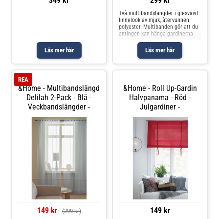
349 kr
299 kr
Två multibandslängder i glesvävd
linnelook av mjuk, återvunnen
polyester. Multibanden gör att du
antingen kan hänga gardinerna
direkt på en gardinstång genom
de gömda hällorna eller använda
Läs mer här
Läs mer här
ringar, nålkrokar eller fingerkrokar.
Snören i rynkbandet gö
REA
&Home - Multibandslängd
&Home - Roll Up-Gardin
Delilah 2-Pack - Blå -
Halvpanama - Röd -
Veckbandslängder -
Julgardiner -
149 kr
149 kr
(299 kr)