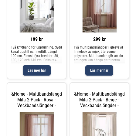
199 kr
299 kr
Två knytband för upprullning. Sydd
Två multibandslängder i glesvävd
kanal upptill och nedtill. Längd
linnelook av mjuk, återvunnen
100 cm. Finns i fyra bredder: 80,
polyester. Multibanden gör att du
100, 120 och 140 cm. Oeko-tex-
antingen kan hänga gardinerna
certifierad ZHHO 057117 vilket
direkt på en gardinstång genom
innebär att produkten har testats
de gömda hällorna eller använda
Läs mer här
Läs mer här
och uppfyller Oeko-tex krav för att
ringar, nålkrokar eller fingerkrokar.
inte orsaka några
Snören i rynkbandet gö
&Home - Multibandslängd
&Home - Multibandslängd
Mila 2-Pack - Rosa -
Mila 2-Pack - Beige -
Veckbandslängder -
Veckbandslängder -