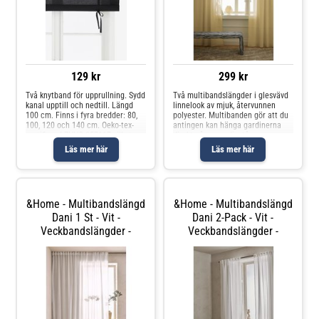
129 kr
299 kr
Två knytband för upprullning. Sydd
Två multibandslängder i glesvävd
kanal upptill och nedtill. Längd
linnelook av mjuk, återvunnen
100 cm. Finns i fyra bredder: 80,
polyester. Multibanden gör att du
100, 120 och 140 cm. Oeko-tex-
antingen kan hänga gardinerna
certifierad ZHHO 057117 vilket
direkt på en gardinstång genom
innebär att produkten har testats
de gömda hällorna eller använda
Läs mer här
Läs mer här
och uppfyller Oeko-tex krav för att
ringar, nålkrokar eller fingerkrokar.
inte orsaka några
Snören i rynkbandet gö
&Home - Multibandslängd
&Home - Multibandslängd
Dani 1 St - Vit -
Dani 2-Pack - Vit -
Veckbandslängder -
Veckbandslängder -