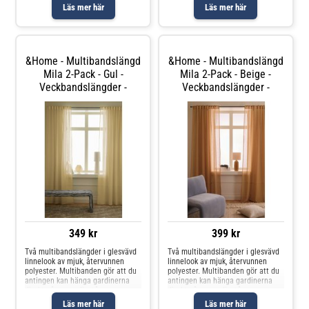
gardinspiral kan användas
gardinspiral kan användas
Läs mer här
Läs mer här
Produkten innehåller spårbart,
Produkten innehåller spårbart,
återvunnet material och
återvunnet material och
&Home - Multibandslängd
&Home - Multibandslängd
Mila 2-Pack - Gul -
Mila 2-Pack - Beige -
Veckbandslängder -
Veckbandslängder -
349 kr
399 kr
Två multibandslängder i glesvävd
Två multibandslängder i glesvävd
linnelook av mjuk, återvunnen
linnelook av mjuk, återvunnen
polyester. Multibanden gör att du
polyester. Multibanden gör att du
antingen kan hänga gardinerna
antingen kan hänga gardinerna
direkt på en gardinstång genom
direkt på en gardinstång genom
de gömda hällorna eller använda
de gömda hällorna eller använda
Läs mer här
Läs mer här