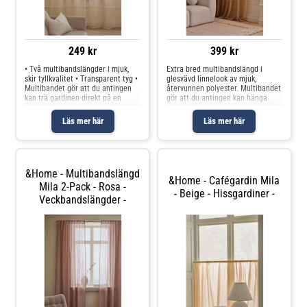
249 kr
399 kr
• Två multibandslängder i mjuk,
Extra bred multibandslängd i
skir tyllkvalitet • Transparent tyg •
glesvävd linnelook av mjuk,
Multibandet gör att du antingen
återvunnen polyester. Multibandet
kan trä gardinen direkt på en
gör att du antingen kan hänga
gardinstång genom de dolda
gardinen direkt på en gardinstång
hällorna eller använda ringar och
genom de gömda hällorna eller
Läs mer här
Läs mer här
nålkrokar (ej fingerkrokar).
använda ringar, nålkrokar eller
Produkten innehåller spårbar
fingerkrokar. Snören i rynkbandet
&Home - Multibandslängd
&Home - Cafégardin Mila
Mila 2-Pack - Rosa -
- Beige - Hissgardiner -
Veckbandslängder -