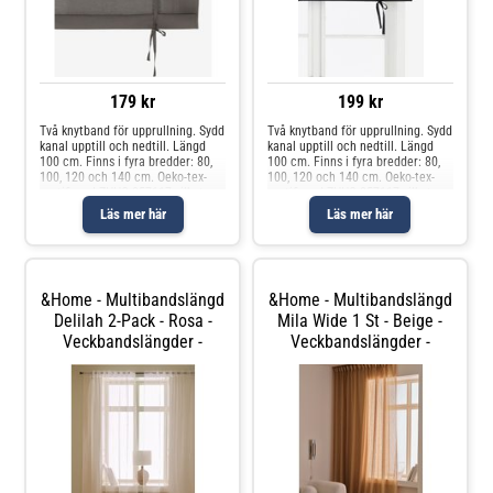
179 kr
199 kr
Två knytband för upprullning. Sydd
Två knytband för upprullning. Sydd
kanal upptill och nedtill. Längd
kanal upptill och nedtill. Längd
100 cm. Finns i fyra bredder: 80,
100 cm. Finns i fyra bredder: 80,
100, 120 och 140 cm. Oeko-tex-
100, 120 och 140 cm. Oeko-tex-
certifierad ZHHO 057117 vilket
certifierad ZHHO 057117 vilket
innebär att produkten har testats
innebär att produkten har testats
Läs mer här
Läs mer här
och uppfyller Oeko-tex krav för att
och uppfyller Oeko-tex krav för att
inte orsaka några
inte orsaka några
&Home - Multibandslängd
&Home - Multibandslängd
Delilah 2-Pack - Rosa -
Mila Wide 1 St - Beige -
Veckbandslängder -
Veckbandslängder -