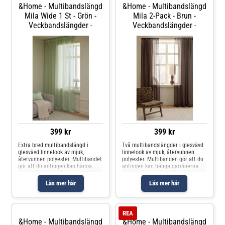
&Home - Multibandslängd
&Home - Multibandslängd
Mila Wide 1 St - Grön -
Mila 2-Pack - Brun -
Veckbandslängder -
Veckbandslängder -
399 kr
399 kr
Extra bred multibandslängd i
Två multibandslängder i glesvävd
glesvävd linnelook av mjuk,
linnelook av mjuk, återvunnen
återvunnen polyester. Multibandet
polyester. Multibanden gör att du
gör att du antingen kan hänga
antingen kan hänga gardinerna
gardinen direkt på en gardinstång
direkt på en gardinstång genom
genom de gömda hällorna eller
de gömda hällorna eller använda
Läs mer här
Läs mer här
använda ringar, nålkrokar eller
ringar, nålkrokar eller fingerkrokar.
fingerkrokar. Snören i rynkbandet
Snören i rynkbandet gö
REA
&Home - Multibandslängd
&Home - Multibandslängd