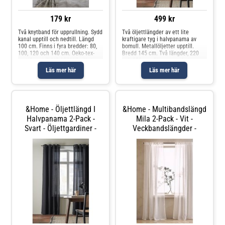
179 kr
499 kr
Två knytband för upprullning. Sydd
Två öljettlängder av ett lite
kanal upptill och nedtill. Längd
kraftigare tyg i halvpanama av
100 cm. Finns i fyra bredder: 80,
bomull. Metallöljetter upptill.
100, 120 och 140 cm. Oeko-tex-
Bredd 145 cm. Två längder, 220
certifierad ZHHO 057117 vilket
och 250 cm. Ellos samarbetar
innebär att produkten har testats
med Better Cotton för att
Läs mer här
Läs mer här
och uppfyller Oeko-tex krav för att
förbättra bomullsodlingar över
inte orsaka några
hela världen. Better Cotton är en
global
&Home - Öljettlängd I
&Home - Multibandslängd
Halvpanama 2-Pack -
Mila 2-Pack - Vit -
Svart - Öljettgardiner -
Veckbandslängder -