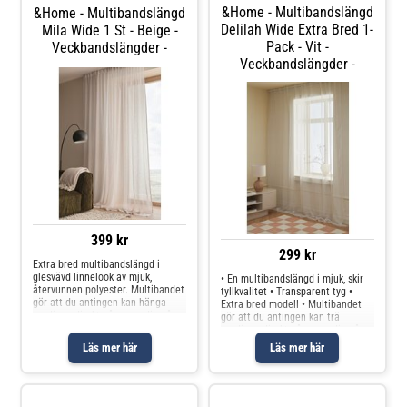
&Home - Multibandslängd
&Home - Multibandslängd
Delilah Wide Extra Bred 1-
Mila Wide 1 St - Beige -
Pack - Vit -
Veckbandslängder -
Veckbandslängder -
399 kr
299 kr
Extra bred multibandslängd i
glesvävd linnelook av mjuk,
• En multibandslängd i mjuk, skir
återvunnen polyester. Multibandet
tyllkvalitet • Transparent tyg •
gör att du antingen kan hänga
Extra bred modell • Multibandet
gardinen direkt på en gardinstång
gör att du antingen kan trä
genom de gömda hällorna eller
gardinen direkt på en gardinstång
använda ringar, nålkrokar eller
genom de dolda hällorna eller
Läs mer här
Läs mer här
fingerkrokar. Snören i rynkbandet
använda ringar och nålkrokar (ej
fingerkrokar). • Säljs i 1