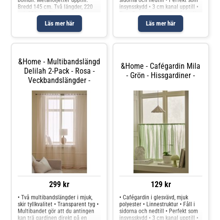
bomull. Metallöljetter upptill.
sidorna och nedtill • Perfekt som
Bredd 145 cm. Två längder, 220
insynsskydd • 3 cm kanal upptill •
och 250 cm. Ellos samarbetar
Tips: En smalare gardinstång eller
med Better Cotton för att
gardinspiral kan användas
Läs mer här
Läs mer här
förbättra bomullsodlingar över
Produkten innehåller spårbart,
hela världen. Better Cotton är en
återvunnet material och
global
&Home - Multibandslängd
&Home - Cafégardin Mila
Delilah 2-Pack - Rosa -
- Grön - Hissgardiner -
Veckbandslängder -
299 kr
129 kr
• Två multibandslängder i mjuk,
• Cafégardin i glesvävd, mjuk
skir tyllkvalitet • Transparent tyg •
polyester • Linnestruktur • Fåll i
Multibandet gör att du antingen
sidorna och nedtill • Perfekt som
kan trä gardinen direkt på en
insynsskydd • 3 cm kanal upptill •