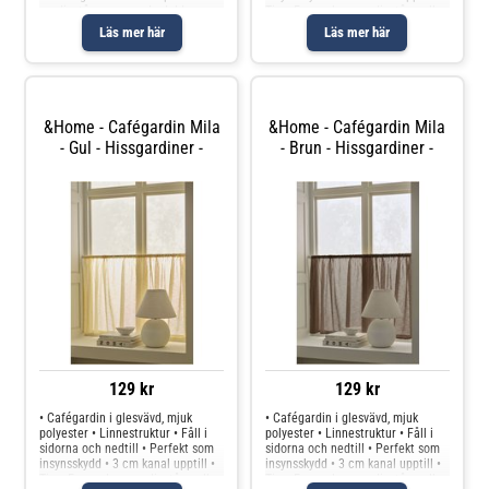
gardinstång genom de dolda
Tips: En smalare gardinstång eller
hällorna eller använda ringar och
gardinspiral kan användas
Läs mer här
Läs mer här
nålkrokar (ej fingerkrokar).
Produkten innehåller spårbart,
Produkten innehåller spårbar
återvunnet material och
&Home - Cafégardin Mila
&Home - Cafégardin Mila
- Gul - Hissgardiner -
- Brun - Hissgardiner -
129 kr
129 kr
• Cafégardin i glesvävd, mjuk
• Cafégardin i glesvävd, mjuk
polyester • Linnestruktur • Fåll i
polyester • Linnestruktur • Fåll i
sidorna och nedtill • Perfekt som
sidorna och nedtill • Perfekt som
insynsskydd • 3 cm kanal upptill •
insynsskydd • 3 cm kanal upptill •
Tips: En smalare gardinstång eller
Tips: En smalare gardinstång eller