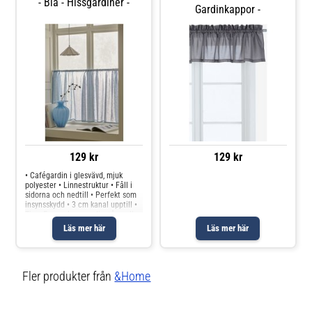
- Blå - Hissgardiner -
Gardinkappor -
129 kr
129 kr
• Cafégardin i glesvävd, mjuk
polyester • Linnestruktur • Fåll i
sidorna och nedtill • Perfekt som
insynsskydd • 3 cm kanal upptill •
Tips: En smalare gardinstång eller
gardinspiral kan användas
Läs mer här
Läs mer här
Produkten innehåller spårbart,
återvunnet material och
Fler produkter från
&Home