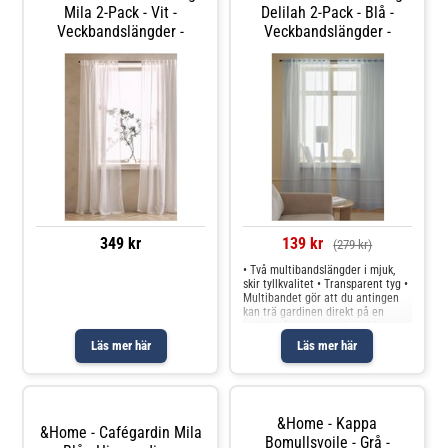
Mila 2-Pack - Vit -
Delilah 2-Pack - Blå -
Veckbandslängder -
Veckbandslängder -
349 kr
139 kr
(279 kr)
• Två multibandslängder i mjuk,
skir tyllkvalitet • Transparent tyg •
Multibandet gör att du antingen
kan trä gardinen direkt på en
gardinstång genom de dolda
hällorna eller använda ringar och
Läs mer här
Läs mer här
nålkrokar (ej fingerkrokar).
Produkten innehåller spårbar
&Home - Kappa
&Home - Cafégardin Mila
Bomullsvoile - Grå -